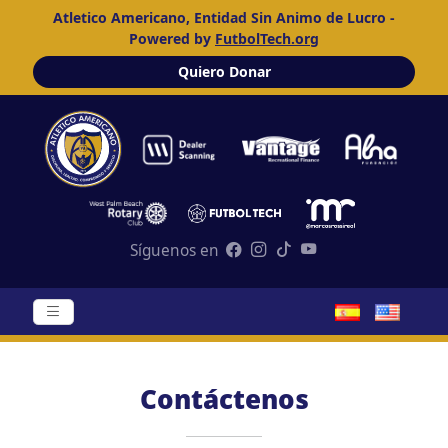
Atletico Americano, Entidad Sin Animo de Lucro -
Powered by
FutbolTech.org
Quiero Donar
Síguenos en
Contáctenos